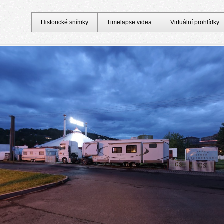
Historické snímky
Timelapse videa
Virtuální prohlídky