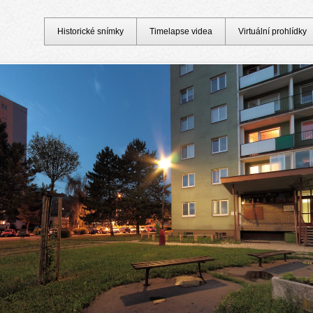
Historické snímky
Timelapse videa
Virtuální prohlídky