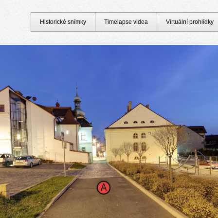
Historické snímky
Timelapse videa
Virtuální prohlídky