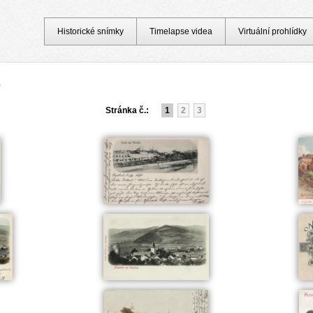
Historické snímky
Timelapse videa
Virtuální prohlídky
o
Stránka č.:
1
2
3