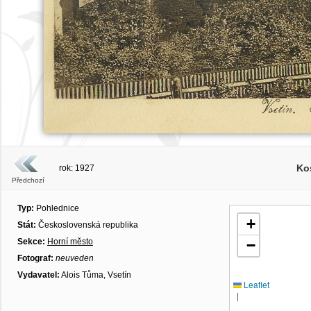
Kos
rok: 1927
Předchozí
Typ:
Pohlednice
+
Stát:
Československá republika
Sekce:
Horní město
−
Fotograf:
neuveden
Vydavatel:
Alois Tůma, Vsetín
Leaflet
|