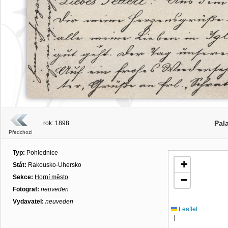
Pal
rok: 1898
Předchozí
Typ:
Pohlednice
+
Stát:
Rakousko-Uhersko
Sekce:
Horní město
−
Fotograf:
neuveden
Vydavatel:
neuveden
Leaflet
|