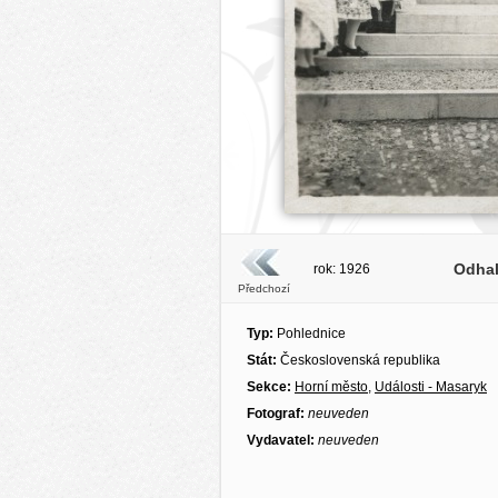
Odhal
rok: 1926
Předchozí
Typ:
Pohlednice
Stát:
Československá republika
Sekce:
Horní město
,
Události - Masaryk
Fotograf:
neuveden
Vydavatel:
neuveden