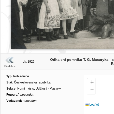
Odhalení pomníku T. G. Masaryka -
rok: 1926
R
Předchozí
Typ:
Pohlednice
+
Stát:
Československá republika
Sekce:
Horní město
,
Události - Masaryk
−
Fotograf:
neuveden
Vydavatel:
neuveden
Leaflet
|