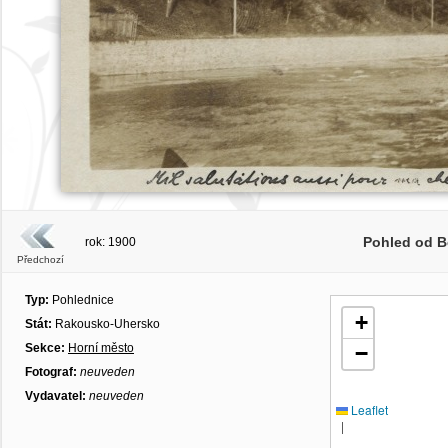
Pohled od B
rok: 1900
Předchozí
Typ:
Pohlednice
+
Stát:
Rakousko-Uhersko
Sekce:
Horní město
−
Fotograf:
neuveden
Vydavatel:
neuveden
Leaflet
|