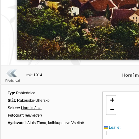
Horní m
rok: 1914
Předchozí
Typ:
Pohlednice
+
Stát:
Rakousko-Uhersko
Sekce:
Horní město
−
Fotograf:
neuveden
Vydavatel:
Alois Tůma, knihkupec ve Vsetíně
Leaflet
|