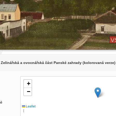
Zelinářská a ovocnářská část Panské zahrady (kolorovaná verze)
+
−
ně
Leaflet
|