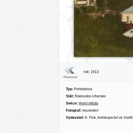
rok: 1913
Předchozí
Typ:
Pohlednice
Stát:
Rakousko-Uhersko
Sekce:
Horní město
Fotograf:
neuveden
Vydavatel:
K. Flok, knihkupectví ve Vsetí