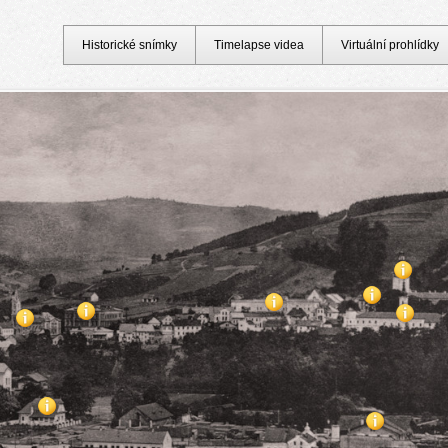
Historické snímky
Timelapse videa
Virtuální prohlídky