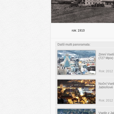
rok: 1910
Další multi panoramata:
Zimní Vset
(727 Mpix)
Rok: 2012
Noční Vset
Jabloňové 
Rok: 2012
Vsetín z J