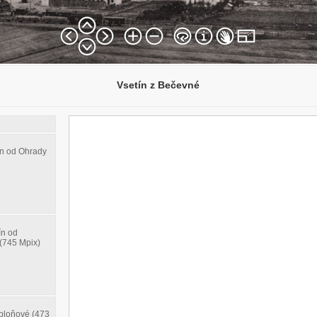
Vsetín z Bečevné
ín od Ohrady
ín od
(745 Mpix)
abloňové (473