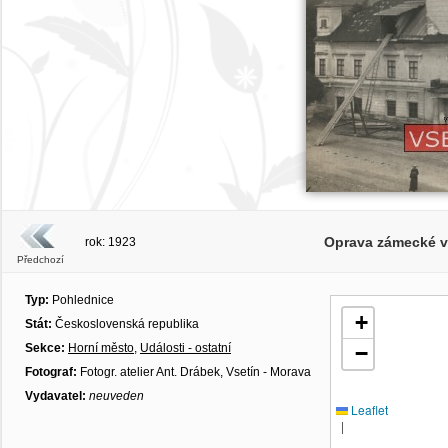
Oprava zámecké v
rok: 1923
Předchozí
Typ:
Pohlednice
+
Stát:
Československá republika
Sekce:
Horní město
,
Události - ostatní
−
Fotograf:
Fotogr. atelier Ant. Drábek, Vsetín - Morava
Vydavatel:
neuveden
Leaflet
|