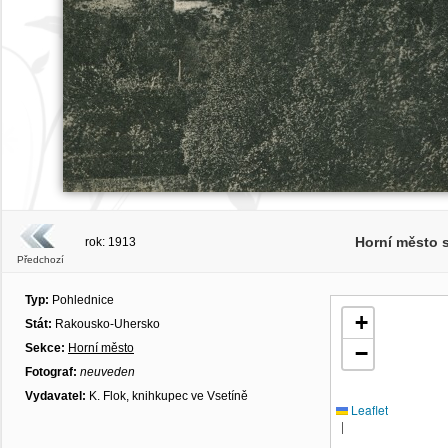
Horní město 
rok: 1913
Předchozí
Typ:
Pohlednice
+
Stát:
Rakousko-Uhersko
Sekce:
Horní město
−
Fotograf:
neuveden
Vydavatel:
K. Flok, knihkupec ve Vsetíně
Leaflet
|