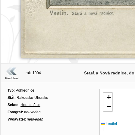
Stará a Nová radnice, d
rok: 1904
Předchozí
Typ:
Pohlednice
+
Stát:
Rakousko-Uhersko
Sekce:
Horní město
−
Fotograf:
neuveden
Vydavatel:
neuveden
Leaflet
|