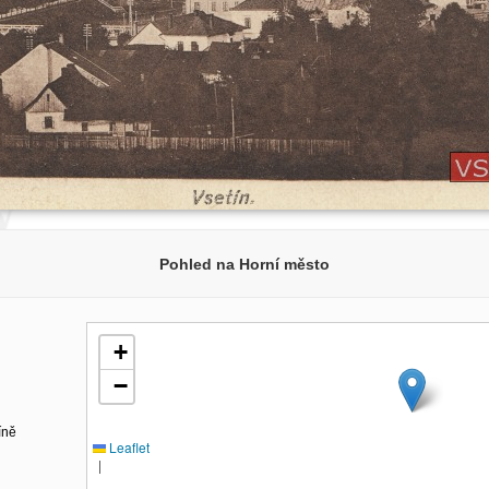
Pohled na Horní město
+
−
íně
Leaflet
|