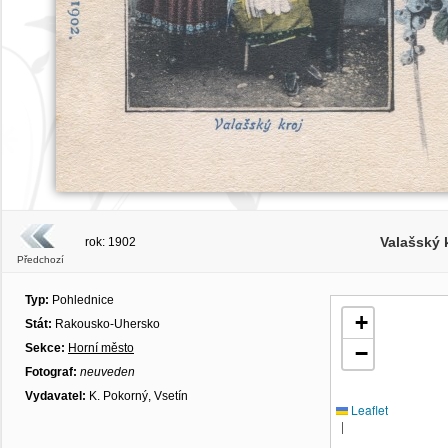
Valašský k
rok: 1902
Předchozí
Typ:
Pohlednice
+
Stát:
Rakousko-Uhersko
Sekce:
Horní město
−
Fotograf:
neuveden
Vydavatel:
K. Pokorný, Vsetín
Leaflet
|