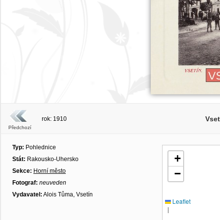
Vse
rok: 1910
Předchozí
Typ:
Pohlednice
+
Stát:
Rakousko-Uhersko
Sekce:
Horní město
−
Fotograf:
neuveden
Vydavatel:
Alois Tůma, Vsetín
Leaflet
|