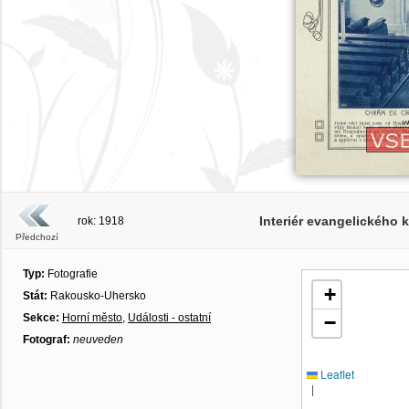
Interiér evangelického 
rok: 1918
Předchozí
Typ:
Fotografie
+
Stát:
Rakousko-Uhersko
Sekce:
Horní město
,
Události - ostatní
−
Fotograf:
neuveden
Leaflet
|