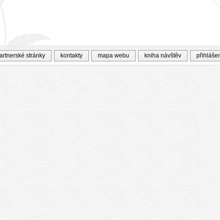
artnerské stránky
kontakty
mapa webu
kniha návštěv
přihláše