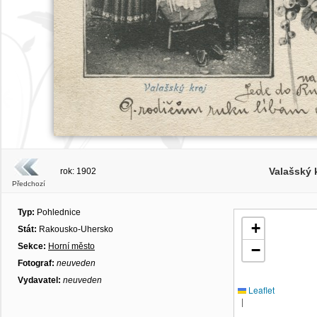
Valašský k
rok: 1902
Předchozí
Typ:
Pohlednice
+
Stát:
Rakousko-Uhersko
Sekce:
Horní město
−
Fotograf:
neuveden
Vydavatel:
neuveden
Leaflet
|