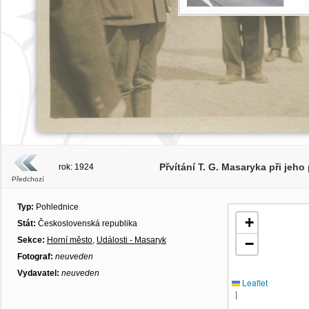
Přvítání T. G. Masaryka při jeho
rok: 1924
Předchozí
Typ:
Pohlednice
+
Stát:
Československá republika
Sekce:
Horní město
,
Události - Masaryk
−
Fotograf:
neuveden
Vydavatel:
neuveden
Leaflet
|