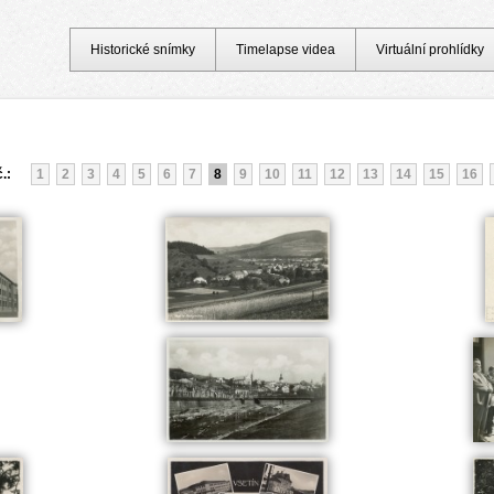
Historické snímky
Timelapse videa
Virtuální prohlídky
č.:
1
2
3
4
5
6
7
8
9
10
11
12
13
14
15
16