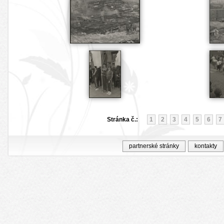
Stránka č.:
1
2
3
4
5
6
7
partnerské stránky
kontakty