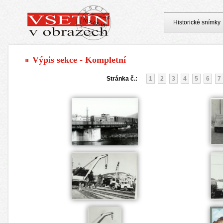
Historické snímky
Výpis sekce - Kompletní
Stránka č.:
1
2
3
4
5
6
7