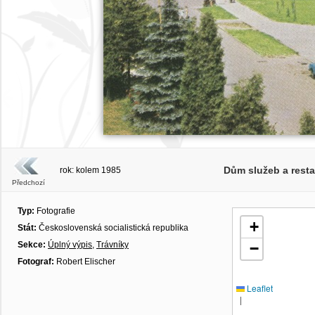
Dům služeb a rest
rok: kolem 1985
Předchozí
Typ:
Fotografie
+
Stát:
Československá socialistická republika
Sekce:
Úplný výpis
,
Trávníky
−
Fotograf:
Robert Elischer
Leaflet
|