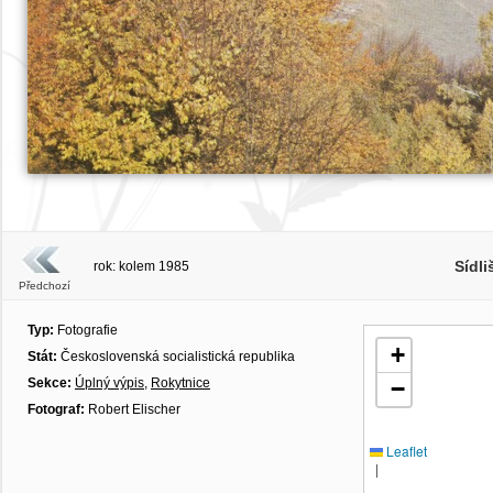
Sídli
rok: kolem 1985
Předchozí
Typ:
Fotografie
+
Stát:
Československá socialistická republika
Sekce:
Úplný výpis
,
Rokytnice
−
Fotograf:
Robert Elischer
Leaflet
|