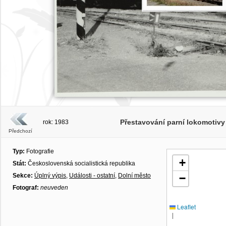
Přestavování parní lokomotivy
rok: 1983
Předchozí
Typ:
Fotografie
+
Stát:
Československá socialistická republika
Sekce:
Úplný výpis
,
Události - ostatní
,
Dolní město
−
Fotograf:
neuveden
Leaflet
|