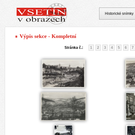
Historické snímky
Výpis sekce - Kompletní
Stránka č.:
1
2
3
4
5
6
7