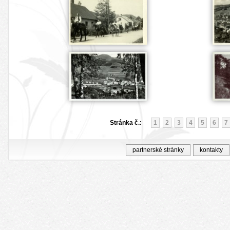
Stránka č.:
1
2
3
4
5
6
7
partnerské stránky
kontakty