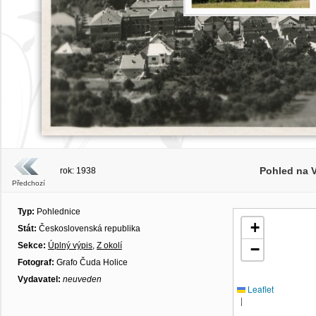
Pohled na 
rok: 1938
Předchozí
Typ:
Pohlednice
+
Stát:
Československá republika
Sekce:
Úplný výpis
,
Z okolí
−
Fotograf:
Grafo Čuda Holice
Vydavatel:
neuveden
Leaflet
|