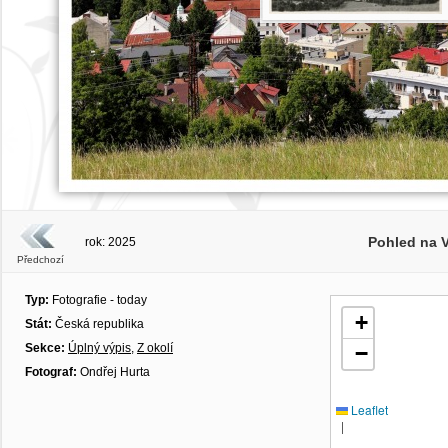
Pohled na 
rok: 2025
Předchozí
Typ:
Fotografie - today
+
Stát:
Česká republika
Sekce:
Úplný výpis
,
Z okolí
−
Fotograf:
Ondřej Hurta
Leaflet
|