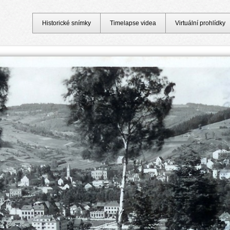
Historické snímky
Timelapse videa
Virtuální prohlídky