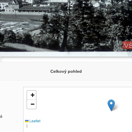
Celkový pohled
+
−
ně
Leaflet
|