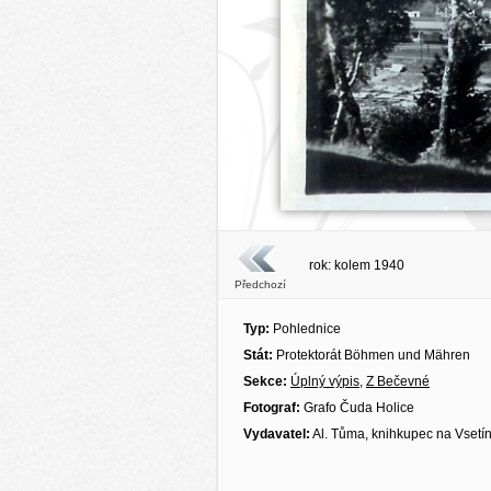
rok: kolem 1940
Předchozí
Typ:
Pohlednice
Stát:
Protektorát Böhmen und Mähren
Sekce:
Úplný výpis
,
Z Bečevné
Fotograf:
Grafo Čuda Holice
Vydavatel:
Al. Tůma, knihkupec na Vsetí