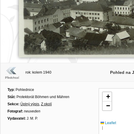
Pohled na 
rok: kolem 1940
Předchozí
Typ:
Pohlednice
+
Stát:
Protektorát Böhmen und Mähren
Sekce:
Úplný výpis
,
Z okolí
−
Fotograf:
neuveden
Vydavatel:
J. M. P.
Leaflet
|