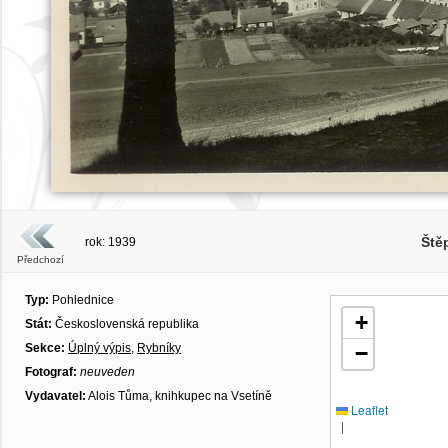
Ště
rok: 1939
Předchozí
Typ:
Pohlednice
+
Stát:
Československá republika
Sekce:
Úplný výpis
,
Rybníky
−
Fotograf:
neuveden
Vydavatel:
Alois Tůma, knihkupec na Vsetíně
Leaflet
|