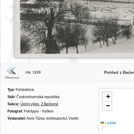
Pohled z Beče
rok: 1939
Předchozí
Typ:
Pohlednice
+
Stát:
Československá republika
Sekce:
Úplný výpis
,
Z Bečevné
−
Fotograf:
Fototypia - Vyškov
Vydavatel:
Alois Tůma, knihkupectví, Vsetín
Leaflet
|