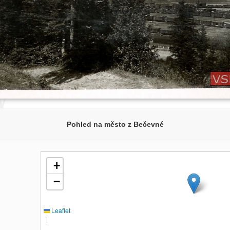
Pohled na město z Bečevné
+
−
Leaflet
|