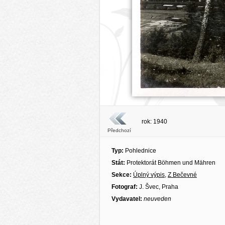
rok: 1940
Předchozí
Typ:
Pohlednice
Stát:
Protektorát Böhmen und Mähren
Sekce:
Úplný výpis
,
Z Bečevné
Fotograf:
J. Švec, Praha
Vydavatel:
neuveden