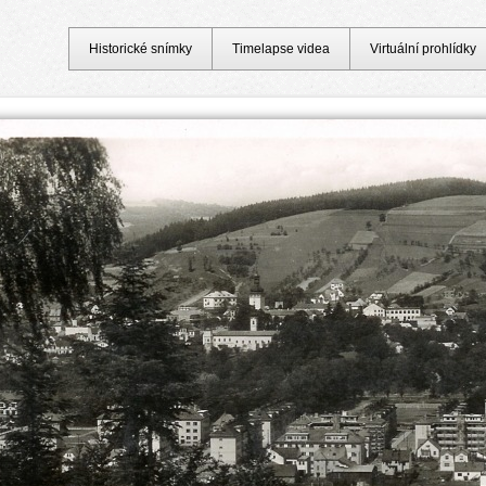
Historické snímky
Timelapse videa
Virtuální prohlídky