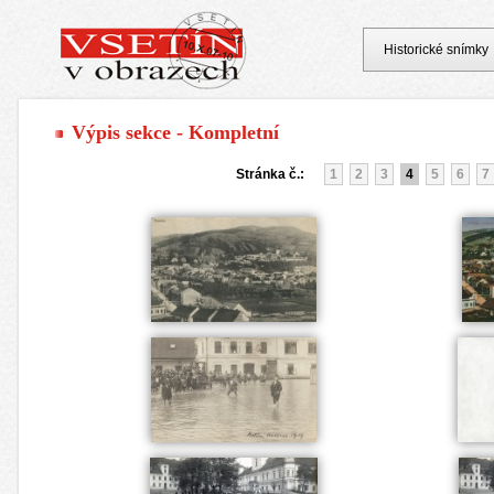
Historické snímky
Výpis sekce - Kompletní
Stránka č.:
1
2
3
4
5
6
7