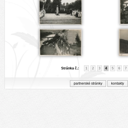
Stránka č.:
1
2
3
4
5
6
7
partnerské stránky
kontakty