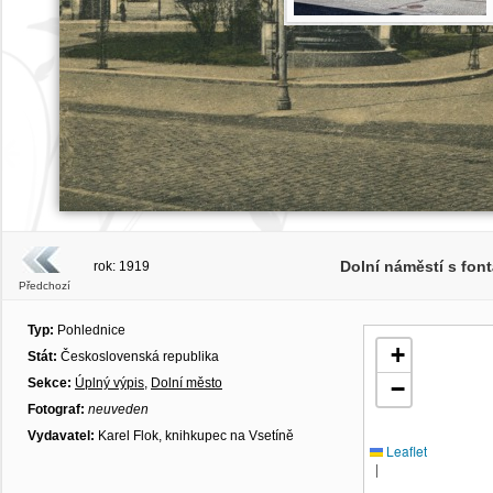
Dolní náměstí s fo
rok: 1919
Předchozí
Typ:
Pohlednice
+
Stát:
Československá republika
Sekce:
Úplný výpis
,
Dolní město
−
Fotograf:
neuveden
Vydavatel:
Karel Flok, knihkupec na Vsetíně
Leaflet
|