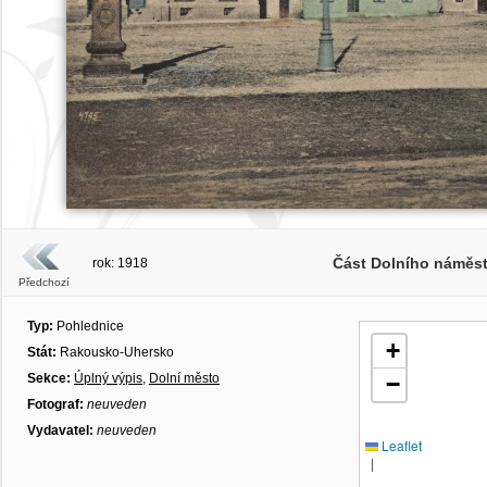
Část Dolního náměst
rok: 1918
Předchozí
Typ:
Pohlednice
+
Stát:
Rakousko-Uhersko
Sekce:
Úplný výpis
,
Dolní město
−
Fotograf:
neuveden
Vydavatel:
neuveden
Leaflet
|