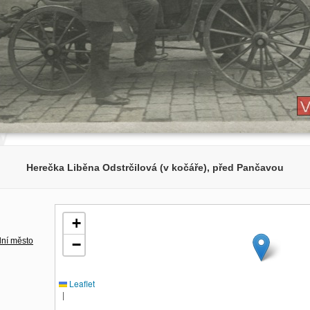
Herečka Liběna Odstrčilová (v kočáře), před Pančavou
+
lní město
−
Leaflet
|