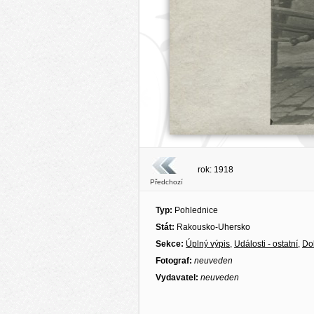
rok: 1918
Předchozí
Typ:
Pohlednice
Stát:
Rakousko-Uhersko
Sekce:
Úplný výpis
,
Události - ostatní
,
Do
Fotograf:
neuveden
Vydavatel:
neuveden