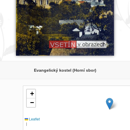
Evangelický kostel (Horní sbor)
+
−
Leaflet
|