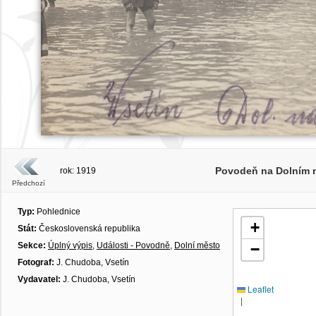
Povodeň na Dolním n
rok: 1919
Předchozí
Typ:
Pohlednice
+
Stát:
Československá republika
Sekce:
Úplný výpis
,
Události - Povodně
,
Dolní město
−
Fotograf:
J. Chudoba, Vsetín
Vydavatel:
J. Chudoba, Vsetín
Leaflet
|