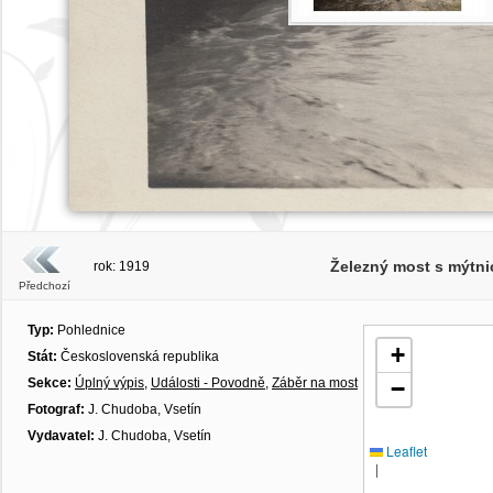
Železný most s mýtnic
rok: 1919
Předchozí
Typ:
Pohlednice
+
Stát:
Československá republika
Sekce:
Úplný výpis
,
Události - Povodně
,
Záběr na most
−
Fotograf:
J. Chudoba, Vsetín
Vydavatel:
J. Chudoba, Vsetín
Leaflet
|