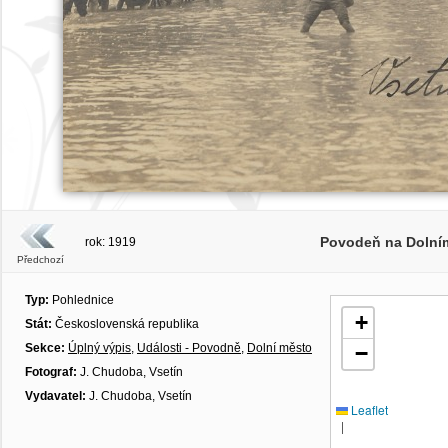
Povodeň na Dolním
rok: 1919
Předchozí
Typ:
Pohlednice
+
Stát:
Československá republika
Sekce:
Úplný výpis
,
Události - Povodně
,
Dolní město
−
Fotograf:
J. Chudoba, Vsetín
Vydavatel:
J. Chudoba, Vsetín
Leaflet
|