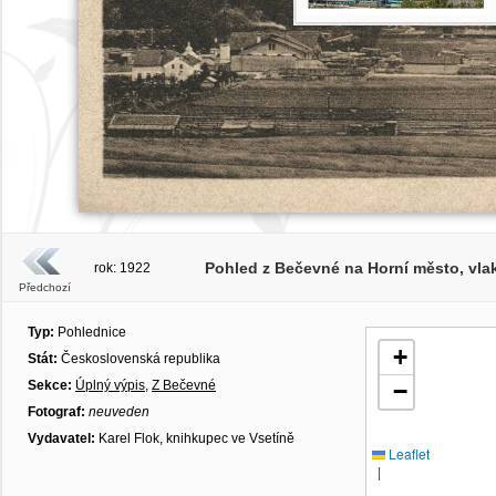
Pohled z Bečevné na Horní město, vlak
rok: 1922
Předchozí
Typ:
Pohlednice
+
Stát:
Československá republika
Sekce:
Úplný výpis
,
Z Bečevné
−
Fotograf:
neuveden
Vydavatel:
Karel Flok, knihkupec ve Vsetíně
Leaflet
|