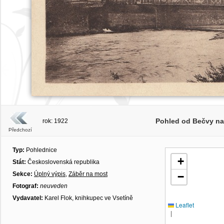
Pohled od Bečvy na
rok: 1922
Předchozí
Typ:
Pohlednice
+
Stát:
Československá republika
Sekce:
Úplný výpis
,
Záběr na most
−
Fotograf:
neuveden
Vydavatel:
Karel Flok, knihkupec ve Vsetíně
Leaflet
|