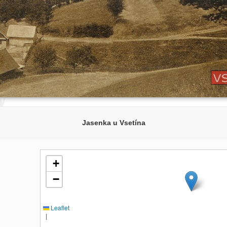
Jasenka u Vsetína
+
−
Leaflet
|