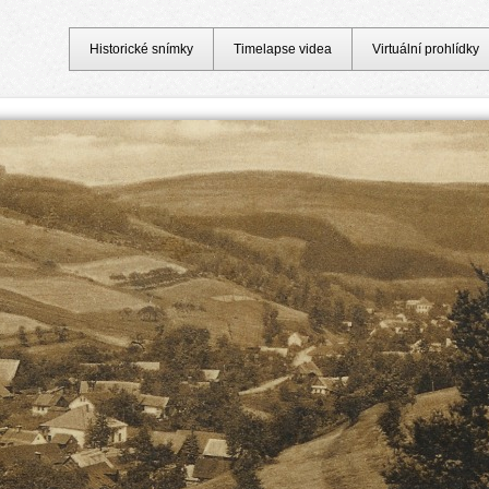
Historické snímky
Timelapse videa
Virtuální prohlídky