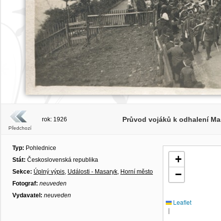
Průvod vojáků k odhalení Ma
rok: 1926
Předchozí
Typ:
Pohlednice
+
Stát:
Československá republika
Sekce:
Úplný výpis
,
Události - Masaryk
,
Horní město
−
Fotograf:
neuveden
Vydavatel:
neuveden
Leaflet
|