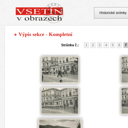
Historické snímky
Výpis sekce - Kompletní
Stránka č.:
1
2
3
4
5
6
7