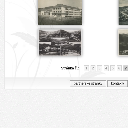
Stránka č.:
1
2
3
4
5
6
7
partnerské stránky
kontakty