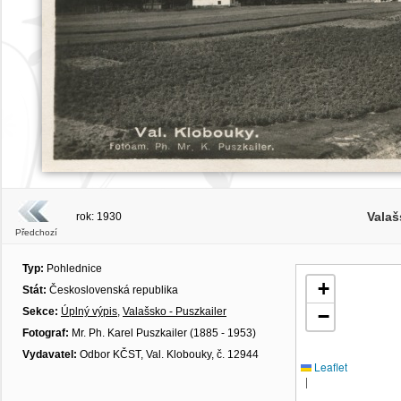
Vala
rok: 1930
Předchozí
Typ:
Pohlednice
+
Stát:
Československá republika
Sekce:
Úplný výpis
,
Valašsko - Puszkailer
−
Fotograf:
Mr. Ph. Karel Puszkailer (1885 - 1953)
Vydavatel:
Odbor KČST, Val. Klobouky, č. 12944
Leaflet
|