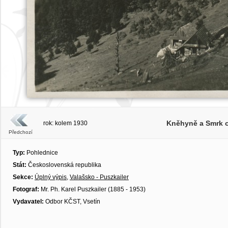
Kněhyně a Smrk o
rok: kolem 1930
Předchozí
Typ:
Pohlednice
Stát:
Československá republika
Sekce:
Úplný výpis
,
Valašsko - Puszkailer
Fotograf:
Mr. Ph. Karel Puszkailer (1885 - 1953)
Vydavatel:
Odbor KČST, Vsetín